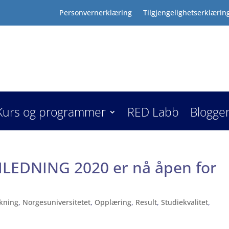
Personvernerklæring
Tilgjengelighetserklærin
Kurs og programmer
RED Labb
Blogge
ILEDNING 2020 er nå åpen for
kning
,
Norgesuniversitetet
,
Opplæring
,
Result
,
Studiekvalitet
,