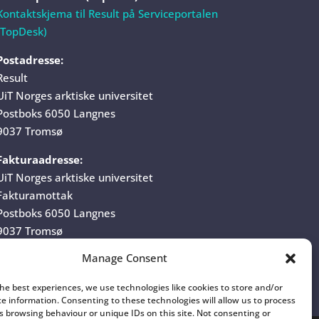
Kontaktskjema til Result på Serviceportalen
(TopDesk)
Postadresse:
Result
UiT Norges arktiske universitet
Postboks 6050 Langnes
9037 Tromsø
Fakturaadresse:
UiT Norges arktiske universitet
Fakturamottak
Postboks 6050 Langnes
9037 Tromsø
Manage Consent
Organisasjonsnummer:
970 422 528
the best experiences, we use technologies like cookies to store and/or
ce information. Consenting to these technologies will allow us to process
s browsing behaviour or unique IDs on this site. Not consenting or