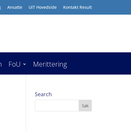
g
Ansatte
UiT Hovedside
Kontakt Result
n
FoU
Merittering
Search