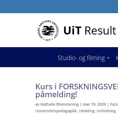
Studio- og filming
Kurs i FORSKNINGSVE
påmelding!
av
Nathalie Blomstereng
|
mar 19, 2020
|
Fors
Universitetspedagogikk
,
Utvikling
,
Veiledning