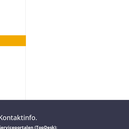
Kontaktinfo.
Serviceportalen (TopDesk):