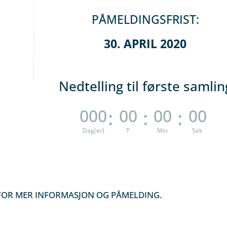
PÅMELDINGSFRIST:
30. APRIL 2020
Nedtelling til første samlin
:
:
:
000
00
00
00
Dag(er)
T
Min
Sek
 FOR MER INFORMASJON OG PÅMELDING.