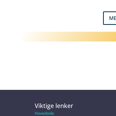
ME
Viktige lenker
Hovedside