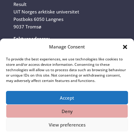
Result
UiT Norges arktiske universitet
Postboks 6050 Langnes
9037 Tromsø
Fakturaadresse:
UiT Norges arktiske universitet
Manage Consent
Fakturamottak
To provide the best experiences, we use technologies like cookies to
Postboks 6050 Langnes
store and/or access device information. Consenting to these
9037 Tromsø
technologies will allow us to process data such as browsing behaviour
or unique IDs on this site. Not consenting or withdrawing consent,
Organisasjonsnummer:
may adversely affect certain features and functions.
970 422 528
Accept
Deny
View preferences
Norsk bokmål
English
(
Engelsk
)