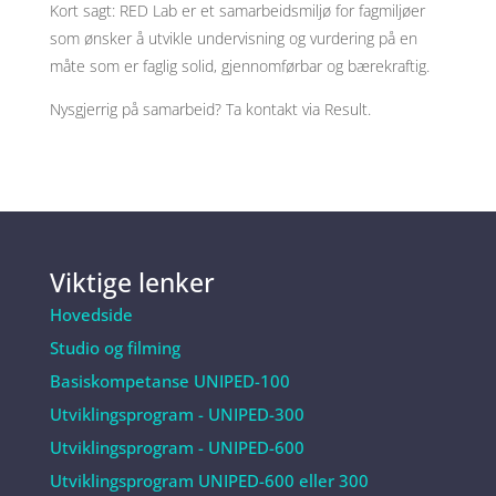
Kort sagt: RED Lab er et samarbeidsmiljø for fagmiljøer
som ønsker å utvikle undervisning og vurdering på en
måte som er faglig solid, gjennomførbar og bærekraftig.
Nysgjerrig på samarbeid? Ta kontakt via Result.
Viktige lenker
Hovedside
Studio og filming
Basiskompetanse UNIPED-100
Utviklingsprogram - UNIPED-300
Utviklingsprogram - UNIPED-600
Utviklingsprogram UNIPED-600 eller 300