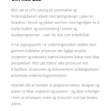
RED Lab er UiTs satsing på systematisk og
forskningsbasert arbeid med læringsdesign. Laben er
forankret i Result og jobber sammen med fagmiljøer for å
styrke kvalitet og sammenheng i emner og
studieprogrammer – over tid, ikke som enkelttiltak.
Vi tar utgangspunkt i at utdanningskvalitet utvikles best
gjennom kollektive prosesser der faglige ansatte,
studenter og relevante støttefunksjoner bidrar med ulike
perspektiver. RED Lab støtter slike prosesser ved
å fasilitere, strukturere og dokumentere utviklingsarbeid i
autentiske undervisningskontekster.
Arbeidet vårt er iterativt: Vi analyserer behov, designer og
prøver ut tiltak, evaluerer og justerer – og deler erfaringer
i form av prinsipper, maler og ressurser som kan brukes
videre.