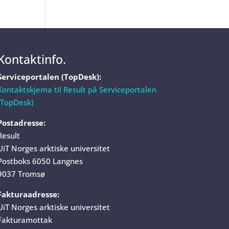
Kontaktinfo.
Serviceportalen (TopDesk):
Kontaktskjema til Result på Serviceportalen
(TopDesk)
Postadresse:
Result
UiT Norges arktiske universitet
Postboks 6050 Langnes
9037 Tromsø
Fakturaadresse:
UiT Norges arktiske universitet
Fakturamottak