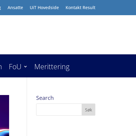
g
Ansatte
UiT Hovedside
Kontakt Result
n
FoU
Merittering
Search