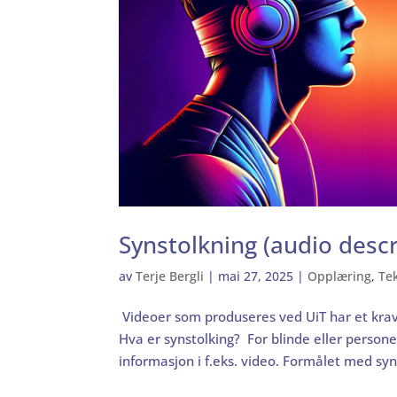
Synstolkning (audio descr
av
Terje Bergli
|
mai 27, 2025
|
Opplæring
,
Te
Videoer som produseres ved UiT har et krav 
Hva er synstolking? For blinde eller person
informasjon i f.eks. video. Formålet med syns