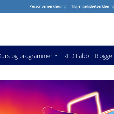
Personvernerklæring
Tilgjengelighetserklærin
Kurs og programmer
RED Labb
Blogge