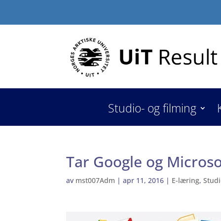
Studio- og filming
Tar Google og Microso
av
mst007Adm
|
apr 11, 2016
|
E-læring
,
Studi