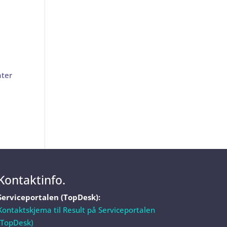
åter
Kontaktinfo.
Serviceportalen (TopDesk):
Kontaktskjema til Result på Serviceportalen
(TopDesk)