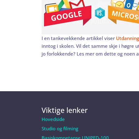
I en tankevekkende artikkel viser
Utdanning
inntog i skolen. Vil det samme skje i høgre 
jo forlokkende? Les mer om dette og noen 
Viktige lenker
Hovedside
Studio og filming
Basiskompetanse UNIPED-100