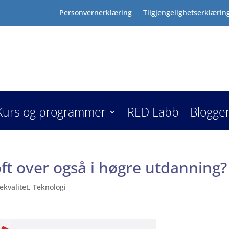
Personvernerklæring
Tilgjengelighetserklærin
Kurs og programmer
RED Labb
Blogge
ft over også i høgre utdanning?
ekvalitet
,
Teknologi