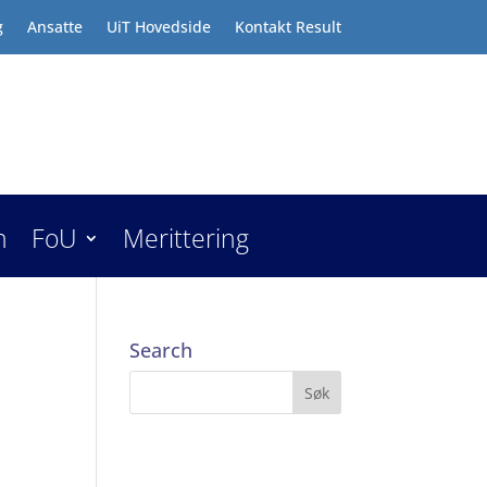
g
Ansatte
UiT Hovedside
Kontakt Result
n
FoU
Merittering
Search