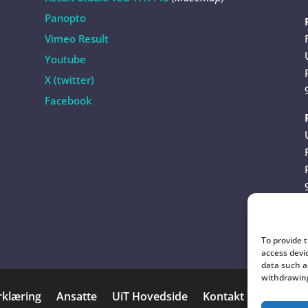
Panopto
Vimeo Result
Youtube
X (twitter)
Facebook
To provide 
access devi
data such a
withdrawing
rklæring
Ansatte
UiT Hovedside
Kontakt Result