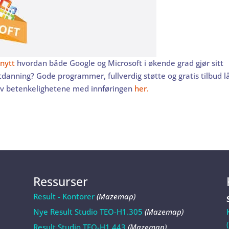
nytt
hvordan både Google og Microsoft i økende grad gjør sitt
utdanning? Gode programmer, fullverdig støtte og gratis tilbud l
av betenkelighetene med innføringen
her.
Ressurser
Result - Kontorer
(Mazemap)
Nye Result Studio TEO-H1.305
(Mazemap)
Result Studio TEO-H1.443
(Mazemap)