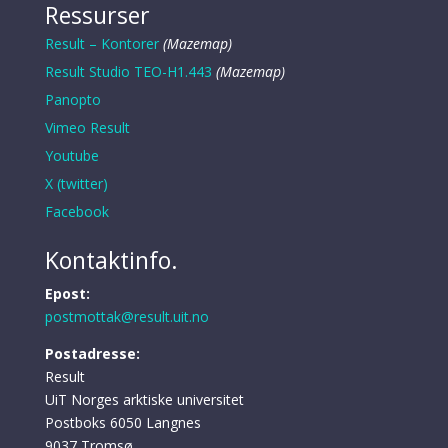
Ressurser
Result – Kontorer
(Mazemap)
Result Studio TEO-H1.443
(Mazemap)
Panopto
Vimeo Result
Youtube
X (twitter)
Facebook
Kontaktinfo.
Epost:
postmottak@result.uit.no
Postadresse:
Result
UiT Norges arktiske universitet
Postboks 6050 Langnes
9037 Tromsø