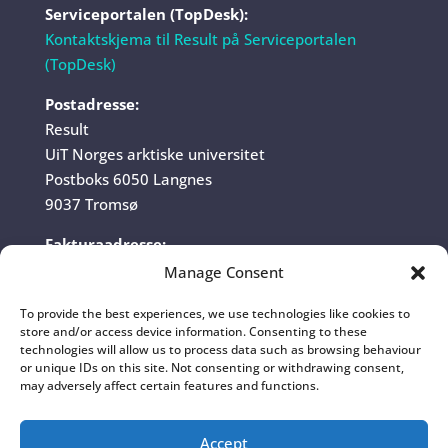
Serviceportalen (TopDesk):
Kontaktskjema til Result på Serviceportalen
(TopDesk)
Postadresse:
Result
UiT Norges arktiske universitet
Postboks 6050 Langnes
9037 Tromsø
Fakturaadresse:
UiT Norges arktiske universitet
Manage Consent
Fakturamottak
To provide the best experiences, we use technologies like cookies to
Postboks 6050 Langnes
store and/or access device information. Consenting to these
9037 Tromsø
technologies will allow us to process data such as browsing behaviour
or unique IDs on this site. Not consenting or withdrawing consent,
Organisasjonsnummer:
may adversely affect certain features and functions.
970 422 528
Accept