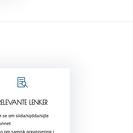

RELEVANTE LENKER
.se om siida/sijdda/sijte
unnet
o om samisk organisering i