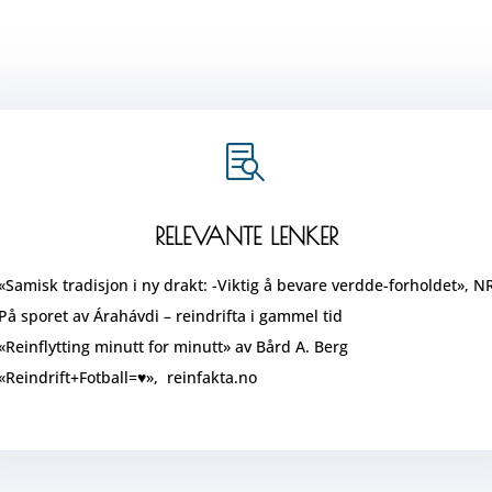

RELEVANTE LENKER
«
Samisk tradisjon i ny drakt: -Viktig å bevare verdde-forholdet», N
På sporet av Árahávdi – reindrifta i gammel tid
«Reinflytting minutt for minutt» av Bård A. Berg
«Reindrift+Fotball=♥», reinfakta.no