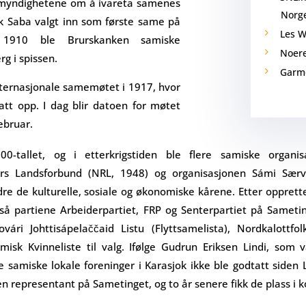
l myndighetene om å ivareta samenes
Norg
ak Saba valgt inn som første same på
Les W
 i 1910 ble Brurskanken samiske
Noere
rg i spissen.
Garme
internasjonale samemøtet i 1917, hvor
att opp. I dag blir datoen for møtet
ebruar.
00-tallet, og i etterkrigstiden ble flere samiske organi
mers Landsforbund (NRL, 1948) og organisasjonen Sámi Sær
dre de kulturelle, sosiale og økonomiske kårene. Etter oppret
gså partiene Arbeiderpartiet, FRP og Senterpartiet på Sameting
ovári Johttisápelaččaid Listu (Flyttsamelista), Nordkalottfo
isk Kvinneliste til valg. Ifølge Gudrun Eriksen Lindi, som v
tre samiske lokale foreninger i Karasjok ikke ble godtatt siden
en representant på Sametinget, og to år senere fikk de plass i