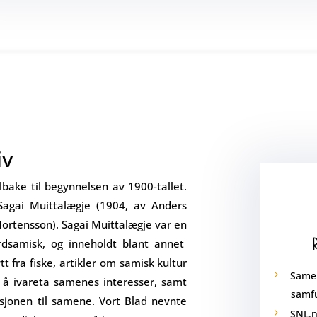
iv
lbake til begynnelsen av 1900-tallet.
Sagai Muittalægje (1904, av Anders
ortensson). Sagai Muittalægje var en
rdsamisk, og inneholdt blant annet
t fra fiske, artikler om samisk kultur
Samer
 å ivareta samenes interesser, samt
samf
sjonen til samene. Vort Blad nevnte
SNL.n