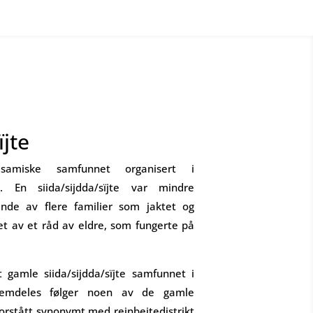
ïjte
samiske samfunnet organisert i
nn. En siida/sijdda/sïjte var mindre
ende av flere familier som jaktet og
t av et råd av eldre, som fungerte på
 gamle siida/sijdda/sïjte samfunnet i
fremdeles følger noen av de gamle
forstått synonymt med reinbeitedistrikt