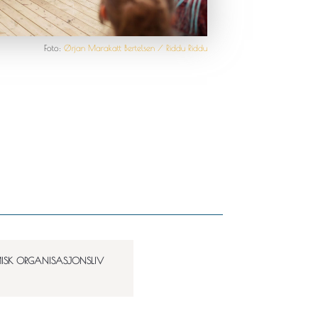
Foto:
Ørjan Marakatt Bertelsen / Riddu Riddu
ISK ORGANISASJONSLIV