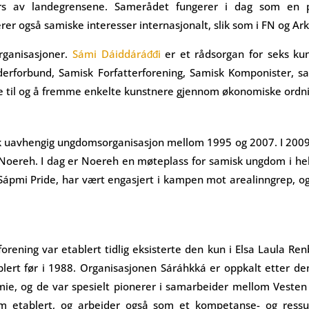
ers av landegrensene. Samerådet fungerer i dag som en p
erer også samiske interesser internasjonalt, slik som i FN og Ark
organisasjoner.
Sámi Dáiddáráđđi
er et rådsorgan for seks kuns
derforbund, Samisk Forfatterforening, Samisk Komponister, s
tøtte til og å fremme enkelte kunstnere gjennom økonomiske ordn
isk uavhengig ungdomsorganisasjon mellom 1995 og 2007. I 2009 
Noereh. I dag er Noereh en møteplass for samisk ungdom i hele
Sápmi Pride, har vært engasjert i kampen mot arealinngrep, o
forening var etablert tidlig eksisterte den kun i Elsa Laula R
blert før i 1988. Organisasjonen Sáráhkká er oppkalt etter d
ie, og de var spesielt pionerer i samarbeider mellom Vesten 
 etablert, og arbeider også som et kompetanse- og ressur