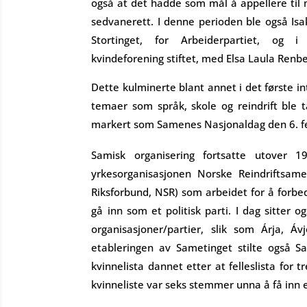
også at det hadde som mål å appellere ti
sedvanerett. I denne perioden ble også Is
Stortinget, for Arbeiderpartiet, og
kvindeforening stiftet, med Elsa Laula Renbe
Dette kulminerte blant annet i det første 
temaer som språk, skole og reindrift ble t
markert som Samenes Nasjonaldag den 6. f
Samisk organisering fortsatte utover 19
yrkesorganisasjonen Norske Reindriftsa
Riksforbund, NSR) som arbeidet for å forbe
gå inn som et politisk parti. I dag sitter o
organisasjoner/partier, slik som Árja, Ávj
etableringen av Sametinget stilte også Sam
kvinnelista dannet etter at felleslista for 
kvinneliste var seks stemmer unna å få inn 