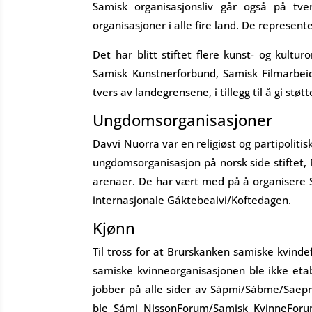
Samisk organisasjonsliv går også på tv
organisasjoner i alle fire land. De represent
Det har blitt stiftet flere kunst- og kultur
Samisk Kunstnerforbund, Samisk Filmarbei
tvers av landegrensene, i tillegg til å gi s
Ungdomsorganisasjoner
Davvi Nuorra var en religiøst og partipolit
ungdomsorganisasjon på norsk side stiftet, 
arenaer. De har vært med på å organisere 
internasjonale Gáktebeaivi/Koftedagen.
Kjønn
Til tross for at Brurskanken samiske kvinde
samiske kvinneorganisasjonen ble ikke eta
jobber på alle sider av Sápmi/Sábme/Saepm
ble Sámi NissonForum/Samisk KvinneForum