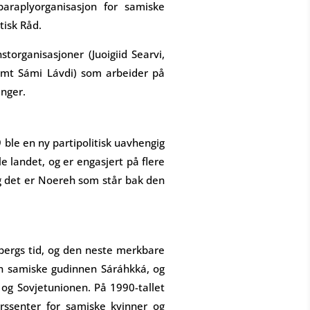
araplyorganisasjon for samiske
tisk Råd.
torganisasjoner (Juoigiid Searvi,
amt Sámi Lávdi) som arbeider på
inger.
ble en ny partipolitisk uavhengig
 landet, og er engasjert på flere
g det er Noereh som står bak den
enbergs tid, og den neste merkbare
en samiske gudinnen Sáráhkká, og
og Sovjetunionen. På 1990-tallet
ssenter for samiske kvinner og