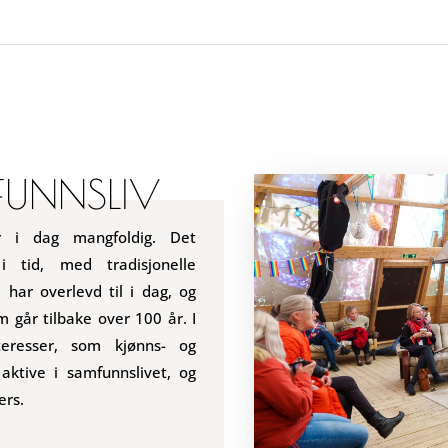
UNNSLIV
r i dag mangfoldig. Det
i tid, med tradisjonelle
har overlevd til i dag, og
 går tilbake over 100 år. I
nteresser, som kjønns- og
aktive i samfunnslivet, og
ers.