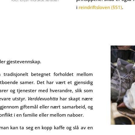
i
reindriftsloven (§51)
.
ler gjestevennskap.
 tradisjonelt betegnet forholdet mellom
stboende samer. Det har vært et gjensidig
arer og tjenester med hverandre, slik som
evare utstyr.
Verddevuohtta
har skapt nære
 gjennom giftemål eller nært samarbeid, og
onflikt i en familie eller mellom naboer.
man kan ta seg en kopp kaffe og slå av en