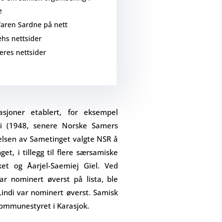
e
aren Sardne på nett
hs nettsider
res nettsider
sasjoner etablert, for eksempel
vi (1948, senere Norske Samers
telsen av Sametinget valgte NSR å
et, i tillegg til flere særsamiske
lket og Åarjel-Saemiej Gïel. Ved
ar nominert øverst på lista, ble
 Lindi var nominert øverst. Samisk
 kommunestyret i Karasjok.