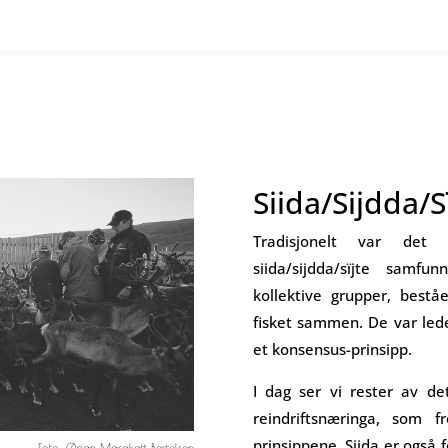
Siida/Sijdda/S
Tradisjonelt var det 
siida/sijdda/sïjte samfu
kollektive grupper, bestå
fisket sammen. De var lede
et konsensus-prinsipp.
I dag ser vi rester av det
reindriftsnæringa, som 
prinsippene. Siida er også 
Foto: Ørjan Marakatt Bertelsen