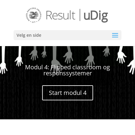
Skip
To
Content
Velg en side
Modul 4: Flipped classroom og
responssystemer
Start modul 4