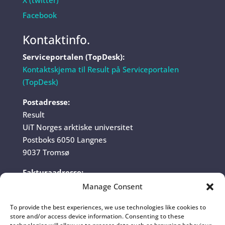
X (twitter)
Facebook
Kontaktinfo.
Serviceportalen (TopDesk):
Kontaktskjema til Result på Serviceportalen
(TopDesk)
Postadresse:
Result
UiT Norges arktiske universitet
Postboks 6050 Langnes
9037 Tromsø
Fakturaadresse:
UiT Norges arktiske universitet
Manage Consent
Fakturamottak
To provide the best experiences, we use technologies like cookies to
Postboks 6050 Langnes
store and/or access device information. Consenting to these
9037 Tromsø