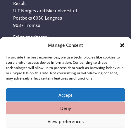
Result
UiT Norges arktiske universitet
Postboks 6050 Langnes
9037 Tromsø
Fakturaadresse:
UiT Norges arktiske universitet
Manage Consent
Fakturamottak
To provide the best experiences, we use technologies like cookies to
Postboks 6050 Langnes
store and/or access device information. Consenting to these
9037 Tromsø
technologies will allow us to process data such as browsing behaviour
or unique IDs on this site. Not consenting or withdrawing consent,
Organisasjonsnummer:
may adversely affect certain features and functions.
970 422 528
Accept
Deny
View preferences
Norsk bokmål