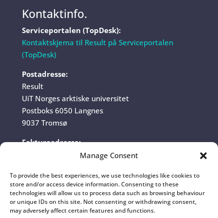
Kontaktinfo.
Serviceportalen (TopDesk):
Kontaktskjema til Result på Serviceportalen
(TopDesk)
Postadresse:
Result
UiT Norges arktiske universitet
Postboks 6050 Langnes
9037 Tromsø
Fakturaadresse:
UiT Norges arktiske universitet
Manage Consent
Fakturamottak
To provide the best experiences, we use technologies like cookies to
Postboks 6050 Langnes
store and/or access device information. Consenting to these
9037 Tromsø
technologies will allow us to process data such as browsing behaviour
or unique IDs on this site. Not consenting or withdrawing consent,
Organisasjonsnummer:
may adversely affect certain features and functions.