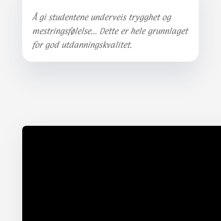
Å gi studentene underveis trygghet og
mestringsfølelse… Dette er hele grunnlaget
for god utdanningskvalitet.