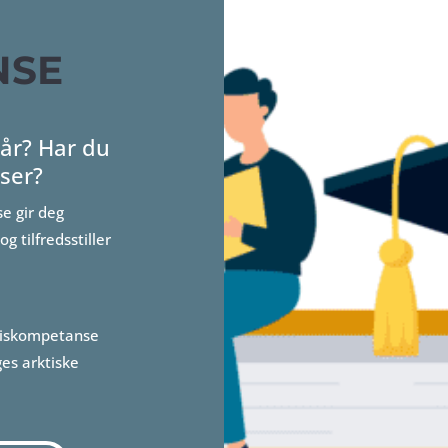
NSE
kår? Har du
iser?
e gir deg
g tilfredsstiller
asiskompetanse
ges arktiske