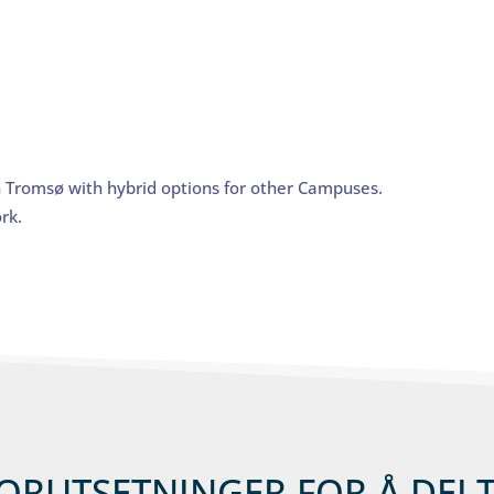
in Tromsø with hybrid options for other Campuses.
rk.
ORUTSETNINGER FOR Å DEL