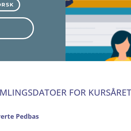
ORSK
AMLINGSDATOER FOR KURSÅRE
rerte Pedbas