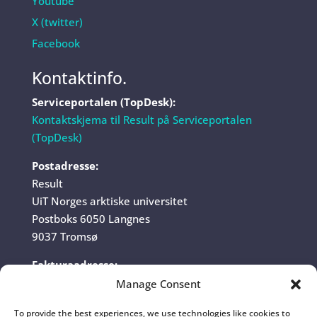
Youtube
X (twitter)
Facebook
Kontaktinfo.
Serviceportalen (TopDesk):
Kontaktskjema til Result på Serviceportalen
(TopDesk)
Postadresse:
Result
UiT Norges arktiske universitet
Postboks 6050 Langnes
9037 Tromsø
Fakturaadresse:
UiT Norges arktiske universitet
Manage Consent
Fakturamottak
To provide the best experiences, we use technologies like cookies to