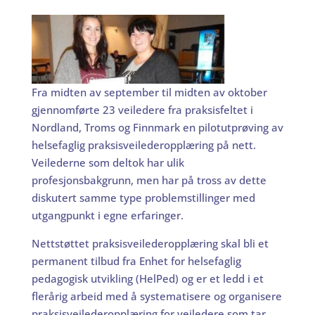
Fra midten av september til midten av oktober
gjennomførte 23 veiledere fra praksisfeltet i
Nordland, Troms og Finnmark en pilotutprøving av
helsefaglig praksisveilederopplæring på nett.
Veilederne som deltok har ulik
profesjonsbakgrunn, men har på tross av dette
diskutert samme type problemstillinger med
utgangpunkt i egne erfaringer.
Nettstøttet praksisveilederopplæring skal bli et
permanent tilbud fra Enhet for helsefaglig
pedagogisk utvikling (HelPed) og er et ledd i et
flerårig arbeid med å systematisere og organisere
praksisveilederopplæring for veiledere som tar