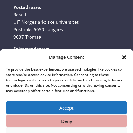
Postadresse:
Result
UiT Norges arktiske universitet
Postboks 6050 Langnes
9037 Tromsø
Fakturaadresse:
UiT Norges arktiske universitet
Manage Consent
Fakturamottak
To provide the best experiences, we use technologies like cookies to
Postboks 6050 Langnes
store and/or access device information. Consenting to these
9037 Tromsø
technologies will allow us to process data such as browsing behaviour
or unique IDs on this site. Not consenting or withdrawing consent,
Organisasjonsnummer:
may adversely affect certain features and functions.
970 422 528
Accept
Deny